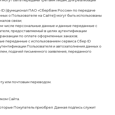
 ID (функционал ПАО «Сбербанк России» по передаче
ных о Пользователе на Сайте)) могут быть использованы
налов связи;
ом числе персональные данные и данные переданные с
ателя, предоставляемый в целях аутентификации
транзакции по оплате оформленных заказов;
ные переданные с использованием сервиса Сбер ID
утентификации Пользователя и автозаполнения данных о
лем, подачей письменного заявления, переданного
рту или почтовым переводом.
иком Сайта.
 которые Покупатель приобрел. Данная подпись служит