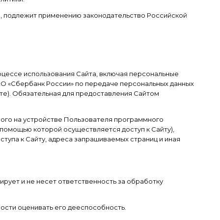
ия, подлежит применению законодательство Российской
роцессе использования Сайта, включая персональные
АО «Сбербанк России» по передаче персональных данных
те). Обязательная для предоставления Сайтом
нного на устройстве Пользователя программного
 помощью которой осуществляется доступ к Сайту),
тупа к Сайту, адреса запрашиваемых страниц и иная
ирует и не несет ответственность за обработку
ости оценивать его дееспособность.