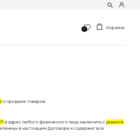
Корзина
0
е
о продаже товаров.
ИП
в адрес любого физического лица заключить с
укажите
деленных в настоящем Договоре и содержит все