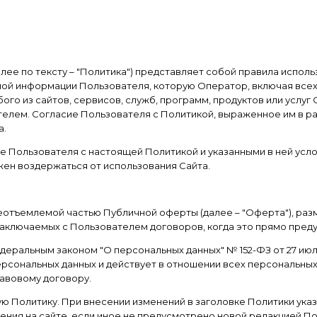
лее по тексту – "Политика") представляет собой правила испол
ной информации Пользователя, которую Оператор, включая всех 
го из сайтов, сервисов, служб, программ, продуктов или услуг 
лем. Согласие Пользователя с Политикой, выраженное им в ра
а.
 Пользователя с настоящей Политикой и указанными в ней усл
жен воздержаться от использования Сайта.
еотъемлемой частью Публичной оферты (далее – "Оферта"), разм
 заключаемых с Пользователем договоров, когда это прямо пред
едеральным законом "О персональных данных" № 152-ФЗ от 27 июл
рсональных данных и действует в отношении всех персональных
авовому договору.
ую Политику. При внесении изменений в заголовке Политики ук
ения на сайте, если иное не предусмотрено новой редакцией По