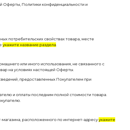
щей Оферты, Политики конфиденциальности и
ных потребительских свойствах товара, месте
ле
укажите название раздела
.
омашнего или иного использования, не связанного с
овар на условиях настоящей Оферты.
 сведений, предоставленных Покупателем при
ателю и оплаты последним полной стоимости товара.
окупателю.
т-магазина, расположенного по интернет-адресу
укажите