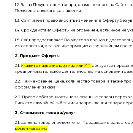
1.2. Заказ Покупателем товара, размещенного на Сайте,
Пользовательского соглашения.
1.3. Сайт имеет право вносить изменения в Оферту без 
1.4. Срок действия Оферты не ограничен, если иное не ук
1.5. Сайт предоставляет Покупателю полную и достовер
изготовления, а также информацию о гарантийном сроке 
2. Предмет Оферты
2.1.
Укажите название юр.лица или ИП
обязуется передать
предпринимательской деятельностью, на основании разм
2.2. Наименование, цена, количество товара, а также 
оформлении заказа.
2.3. Право собственности на заказанные товары перехо
Риск его случайной гибели или повреждения товара пер
3. Стоимость товара/услуг
2.1. Цены на товар определяются Продавцом в одностор
домен магазина
.