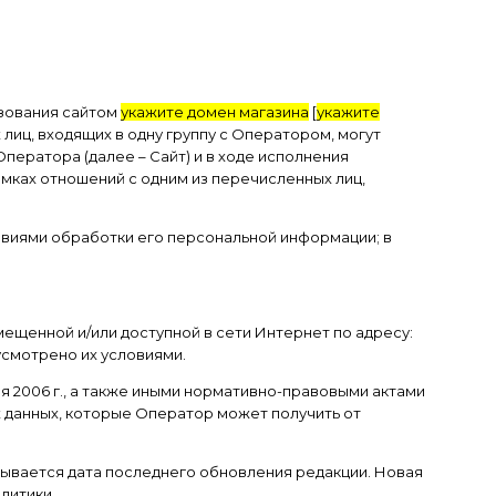
ьзования сайтом
укажите домен магазина
[
укажите
лиц, входящих в одну группу с Оператором, могут
Оператора (далее – Сайт) и в ходе исполнения
мках отношений с одним из перечисленных лиц,
овиями обработки его персональной информации; в
ещенной и/или доступной в сети Интернет по адресу:
усмотрено их условиями.
я 2006 г., а также иными нормативно-правовыми актами
 данных, которые Оператор может получить от
азывается дата последнего обновления редакции. Новая
литики.