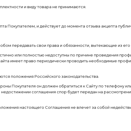
мплектности и виду товара не принимаются.
цепта Покупателем, и действует до момента отзыва акцепта публ
особом передавать свои права и обязанности, вытекающие из его
астично или полностью недоступны по причине проведения профи
 Сайта имеет право периодически проводить необходимые проф
яются положения Российского законодательства.
стороны Покупателя он должен обратиться к Сайту по телефону 
и недостижении соглашения спор будет передан на рассмотрени
положения настоящего Соглашения не влечет за собой недейств