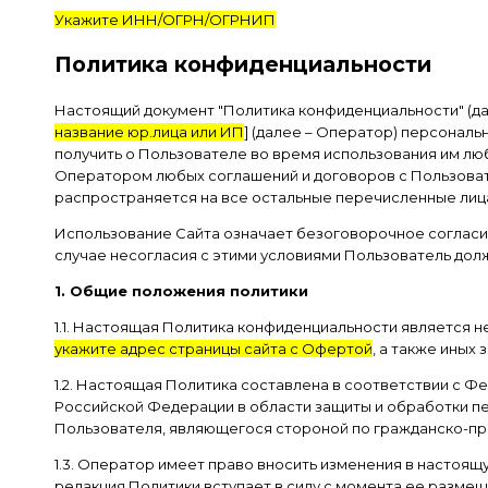
Укажите ИНН/ОГРН/ОГРНИП
Политика конфиденциальности
Настоящий документ "Политика конфиденциальности" (да
название юр.лица или ИП
] (далее – Оператор) персональ
получить о Пользователе во время использования им любо
Оператором любых соглашений и договоров с Пользовате
распространяется на все остальные перечисленные лиц
Использование Сайта означает безоговорочное согласие
случае несогласия с этими условиями Пользователь дол
1. Общие положения политики
1.1. Настоящая Политика конфиденциальности является н
укажите адрес страницы сайта с Офертой
, а также иных
1.2. Настоящая Политика составлена в соответствии с Ф
Российской Федерации в области защиты и обработки пе
Пользователя, являющегося стороной по гражданско-пр
1.3. Оператор имеет право вносить изменения в настоящ
редакция Политики вступает в силу с момента ее размещ