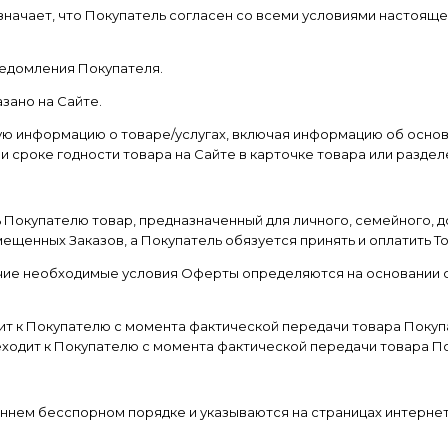
 означает, что Покупатель согласен со всеми условиями настоя
уведомления Покупателя.
азано на Сайте.
ную информацию о товаре/услугах, включая информацию об основ
и сроке годности товара на Сайте в карточке товара или разде
 Покупателю товар, предназначенный для личного, семейного, д
ещенных Заказов, а Покупатель обязуется принять и оплатить Т
прочие необходимые условия Оферты определяются на основании
дит к Покупателю с момента фактической передачи товара Покуп
еходит к Покупателю с момента фактической передачи товара П
оннем бесспорном порядке и указываются на страницах интерне