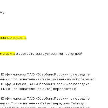
ку:
азвание раздела
.
 магазина
в соответствии с условиями настоящей
 ID (функционал ПАО «Сбербанк России» по передаче
нных о Пользователе на Сайте)
) указаны им добровольно;
 ID (функционал ПАО «Сбербанк России» по передаче
нных о Пользователе на Сайте)
) передаются в
 ID (функционал ПАО «Сбербанк России» по передаче
ных о Пользователе на Сайте)) переданы Сайту для
 могут быть переданы третьим лицам, для реализации