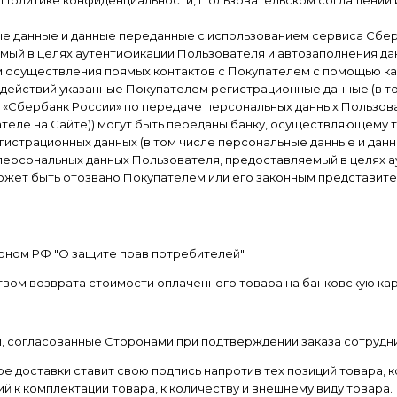
ые данные и данные переданные с использованием сервиса Сбер
ый в целях аутентификации Пользователя и автозаполнения дан
ем осуществления прямых контактов с Покупателем с помощью ка
 действий указанные Покупателем регистрационные данные (в т
 «Сбербанк России» по передаче персональных данных Пользов
теле на Сайте)) могут быть переданы банку, осуществляющему 
гистрационных данных (в том числе персональные данные и дан
персональных данных Пользователя, предоставляемый в целях а
ожет быть отозвано Покупателем или его законным представите
коном РФ "О защите прав потребителей".
твом возврата стоимости оплаченного товара на банковскую ка
и, согласованные Сторонами при подтверждении заказа сотрудн
тре доставки ставит свою подпись напротив тех позиций товара,
й к комплектации товара, к количеству и внешнему виду товара.